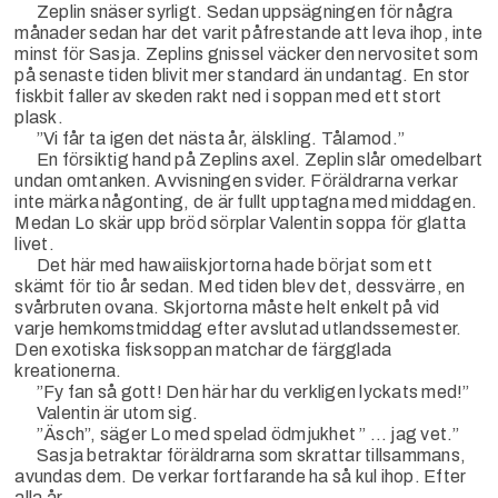
Zeplin snäser syrligt. Sedan uppsägningen för några
månader sedan har det varit påfrestande att leva ihop, inte
minst för Sasja. Zeplins gnissel väcker den nervositet som
på senaste tiden blivit mer standard än undantag. En stor
fiskbit faller av skeden rakt ned i soppan med ett stort
plask.
”Vi får ta igen det nästa år, älskling. Tålamod.”
En försiktig hand på Zeplins axel. Zeplin slår omedelbart
undan omtanken. Avvisningen svider. Föräldrarna verkar
inte märka någonting, de är fullt upptagna med middagen.
Medan Lo skär upp bröd sörplar Valentin soppa för glatta
livet.
Det här med hawaiiskjortorna hade börjat som ett
skämt för tio år sedan. Med tiden blev det, dessvärre, en
svårbruten ovana. Skjortorna måste helt enkelt på vid
varje hemkomstmiddag efter avslutad utlandssemester.
Den exotiska fisksoppan matchar de färgglada
kreationerna.
”Fy fan så gott! Den här har du verkligen lyckats med!”
Valentin är utom sig.
”Äsch”, säger Lo med spelad ödmjukhet ” … jag vet.”
Sasja betraktar föräldrarna som skrattar tillsammans,
avundas dem. De verkar fortfarande ha så kul ihop. Efter
alla år.