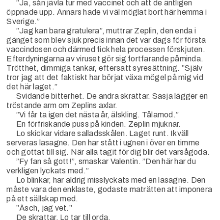
”Ja, sån jävla tur med vaccinet och att de äntligen
öppnade upp. Annars hade vi väl möglat bort här hemma i
Sverige.”
”Jag kan bara gratulera”, muttrar Zeplin, den enda i
gänget som blev sjuk precis innan det var dags för första
vaccindosen och därmed fick hela processen förskjuten.
Efterdyningarna av viruset gör sig fortfarande påminda.
Trötthet, dimmiga tankar, eftersatt syresättning. ”Själv
tror jag att det faktiskt har börjat växa mögel på mig vid
det här laget.”
Svidande bitterhet. De andra skrattar. Sasja lägger en
tröstande arm om Zeplins axlar.
”Vi får ta igen det nästa år, älskling. Tålamod.”
En förfriskande puss på kinden. Zeplin mjuknar.
Lo skickar vidare salladsskålen. Laget runt. Ikväll
serveras lasagne. Den har stått i ugnen i över en timme
och gottat till sig. När alla tagit för dig blir det varsågoda.
”Fy fan så gott!”, smaskar Valentin. ”Den här har du
verkligen lyckats med.”
Lo blinkar, har aldrig misslyckats med en lasagne. Den
måste vara den enklaste, godaste maträtten att imponera
på ett sällskap med.
”Äsch, jag vet.”
De skrattar. Lo tar till orda.