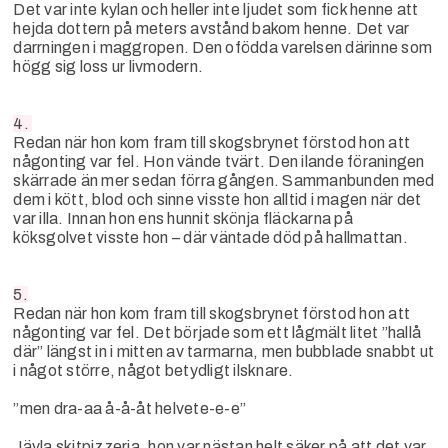
Det var inte kylan och heller inte ljudet som fick henne att
hejda dottern på meters avstånd bakom henne. Det var
darrningen i maggropen. Den ofödda varelsen därinne som
högg sig loss ur livmodern.
4.
Redan när hon kom fram till skogsbrynet förstod hon att
någonting var fel. Hon vände tvärt. Den ilande föraningen
skärrade än mer sedan förra gången. Sammanbunden med
dem i kött, blod och sinne visste hon alltid i magen när det
var illa. Innan hon ens hunnit skönja fläckarna på
köksgolvet visste hon – där väntade död på hallmattan.
5.
Redan när hon kom fram till skogsbrynet förstod hon att
någonting var fel. Det började som ett lågmält litet ”hallå
där” längst in i mitten av tarmarna, men bubblade snabbt ut
i något större, något betydligt ilsknare.
”men dra-aa å-å-åt helvete-e-e”
Jävla skitpizzeria, hon var nästan helt säker på att det var