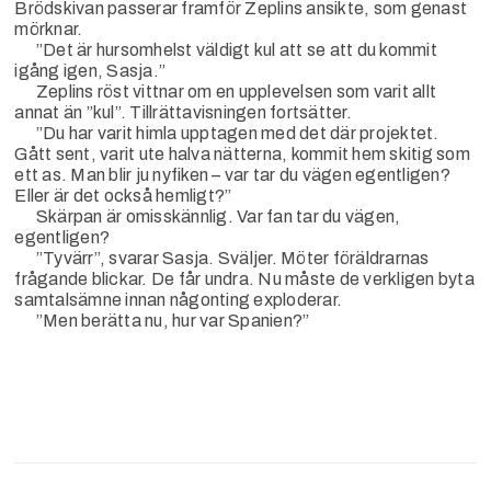
Brödskivan passerar framför Zeplins ansikte, som genast
mörknar.
”Det är hursomhelst väldigt kul att se att du kommit
igång igen, Sasja.”
Zeplins röst vittnar om en upplevelsen som varit allt
annat än ”kul”. Tillrättavisningen fortsätter.
”Du har varit himla upptagen med det där projektet.
Gått sent, varit ute halva nätterna, kommit hem skitig som
ett as. Man blir ju nyfiken – var tar du vägen egentligen?
Eller är det också hemligt?”
Skärpan är omisskännlig. Var fan tar du vägen,
egentligen?
”Tyvärr”, svarar Sasja. Sväljer. Möter föräldrarnas
frågande blickar. De får undra. Nu måste de verkligen byta
samtalsämne innan någonting exploderar.
”Men berätta nu, hur var Spanien?”