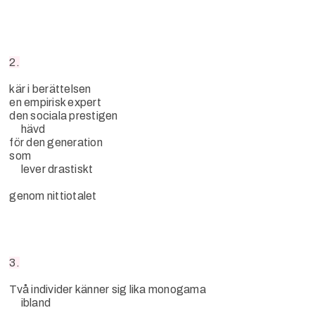
2.
kär i berättelsen
en empirisk expert
den sociala prestigen
hävd
för den generation
som
lever drastiskt
genom nittiotalet
3.
Två individer känner sig lika monogama
ibland