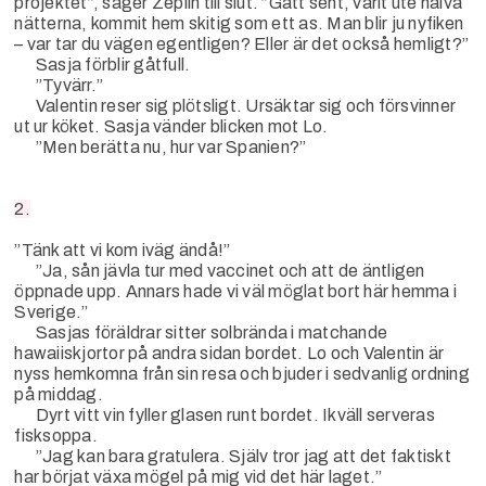
projektet”, säger Zeplin till slut. ”Gått sent, varit ute halva
nätterna, kommit hem skitig som ett as. Man blir ju nyfiken
– var tar du vägen egentligen? Eller är det också hemligt?”
Sasja förblir gåtfull.
”Tyvärr.”
Valentin reser sig plötsligt. Ursäktar sig och försvinner
ut ur köket. Sasja vänder blicken mot Lo.
”Men berätta nu, hur var Spanien?”
2.
”Tänk att vi kom iväg ändå!”
”Ja, sån jävla tur med vaccinet och att de äntligen
öppnade upp. Annars hade vi väl möglat bort här hemma i
Sverige.”
Sasjas föräldrar sitter solbrända i matchande
hawaiiskjortor på andra sidan bordet. Lo och Valentin är
nyss hemkomna från sin resa och bjuder i sedvanlig ordning
på middag.
Dyrt vitt vin fyller glasen runt bordet. Ikväll serveras
fisksoppa.
”Jag kan bara gratulera. Själv tror jag att det faktiskt
har börjat växa mögel på mig vid det här laget.”