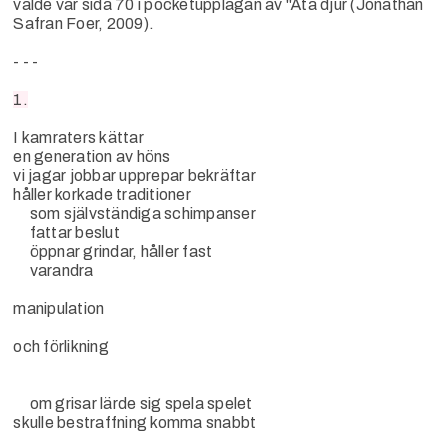
valde var sida 70 i pocketupplagan av "Äta djur (Jonathan
Safran Foer, 2009).
- - -
1.
I kamraters kättar
en generation av höns
vi jagar jobbar upprepar bekräftar
håller korkade traditioner
som självständiga schimpanser
fattar beslut
öppnar grindar, håller fast
varandra
manipulation
och förlikning
om grisar lärde sig spela spelet
skulle bestraffning komma snabbt