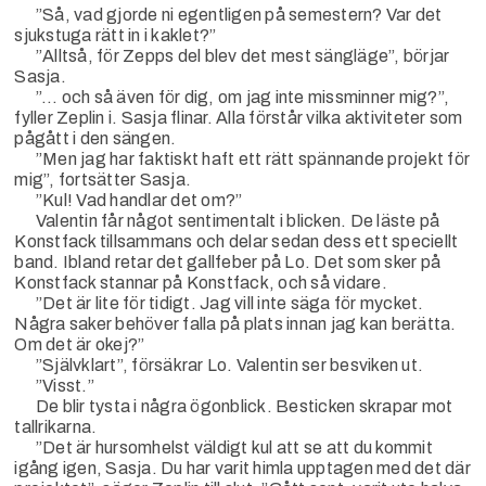
”Så, vad gjorde ni egentligen på semestern? Var det
sjukstuga rätt in i kaklet?”
”Alltså, för Zepps del blev det mest sängläge”, börjar
Sasja.
”… och så även för dig, om jag inte missminner mig?”,
fyller Zeplin i. Sasja flinar. Alla förstår vilka aktiviteter som
pågått i den sängen.
”Men jag har faktiskt haft ett rätt spännande projekt för
mig”, fortsätter Sasja.
”Kul! Vad handlar det om?”
Valentin får något sentimentalt i blicken. De läste på
Konstfack tillsammans och delar sedan dess ett speciellt
band. Ibland retar det gallfeber på Lo. Det som sker på
Konstfack stannar på Konstfack, och så vidare.
”Det är lite för tidigt. Jag vill inte säga för mycket.
Några saker behöver falla på plats innan jag kan berätta.
Om det är okej?”
”Självklart”, försäkrar Lo. Valentin ser besviken ut.
”Visst.”
De blir tysta i några ögonblick. Besticken skrapar mot
tallrikarna.
”Det är hursomhelst väldigt kul att se att du kommit
igång igen, Sasja. Du har varit himla upptagen med det där