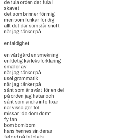
de fula orden det fula i
skavet
det som brinner för mig
men som funkar för dig
allt det där som går snett
när jag tänker på
enfaldighet
en vårtgård en smekning
en kletig kärleksförklaring
smäller av
när jag tänker på
usel grammatik
när jag tänker på
sånt som är svårt för en del
på orden jag hatar och
sånt som andra inte fixar
när vissa gör fel
missar ”de dem dom”
fy fan
bom bom bom
hans hennes sin deras
fel ord på fel plats