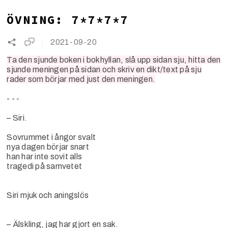
ÖVNING: 7*7*7*7
2021-09-20
Ta den sjunde boken i bokhyllan, slå upp sidan sju, hitta den
sjunde meningen på sidan och skriv en dikt/text på sju
rader som börjar med just den meningen.
- - -
– Siri.
Sovrummet i ångor svalt
nya dagen börjar snart
han har inte sovit alls
tragedi på samvetet
Siri mjuk och aningslös
– Älskling, jag har gjort en sak.