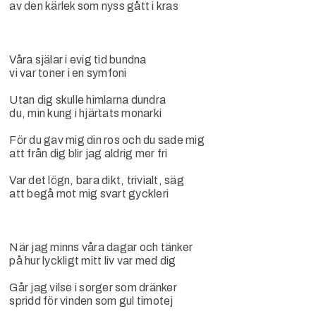
av den kärlek som nyss gått i kras
Våra själar i evig tid bundna
vi var toner i en symfoni
Utan dig skulle himlarna dundra
du, min kung i hjärtats monarki
För du gav mig din ros och du sade mig
att från dig blir jag aldrig mer fri
Var det lögn, bara dikt, trivialt, säg
att begå mot mig svart gyckleri
När jag minns våra dagar och tänker
på hur lyckligt mitt liv var med dig
Går jag vilse i sorger som dränker
spridd för vinden som gul timotej