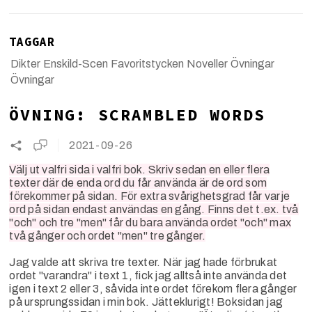
TAGGAR
Dikter
Enskild-Scen
Favoritstycken
Noveller
Övningar
Övningar
ÖVNING: SCRAMBLED WORDS
2021-09-26
Välj ut valfri sida i valfri bok. Skriv sedan en eller flera
texter där de enda ord du får använda är de ord som
förekommer på sidan. För extra svårighetsgrad får varje
ord på sidan endast användas en gång. Finns det t.ex. två
"och" och tre "men" får du bara använda ordet "och" max
två gånger och ordet "men" tre gånger.
Jag valde att skriva tre texter. När jag hade förbrukat
ordet "varandra" i text 1, fick jag alltså inte använda det
igen i text 2 eller 3, såvida inte ordet förekom flera gånger
på ursprungssidan i min bok. Jätteklurigt! Boksidan jag