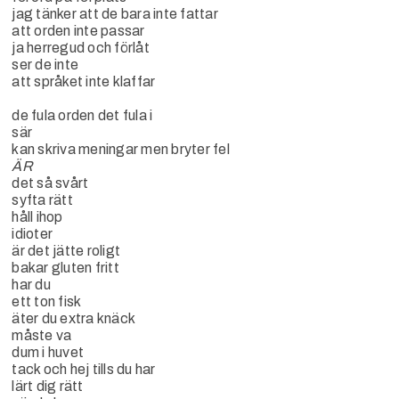
jag tänker att de bara inte fattar
att orden inte passar
ja herregud och förlåt
ser de inte
att språket inte klaffar
de fula orden det fula i
sär
kan skriva meningar men bryter fel
ÄR
det så svårt
syfta rätt
håll ihop
idioter
är det jätte roligt
bakar gluten fritt
har du
ett ton fisk
äter du extra knäck
måste va
dum i huvet
tack och hej tills du har
lärt dig rätt