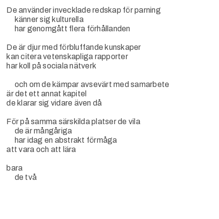
De använder invecklade redskap för parning
känner sig kulturella
har genomgått flera förhållanden
De är djur med förbluffande kunskaper
kan citera vetenskapliga rapporter
har koll på sociala nätverk
och om de kämpar avsevärt med samarbete
är det ett annat kapitel
de klarar sig vidare även då
För på samma särskilda platser de vila
de är mångåriga
har idag en abstrakt förmåga
att vara och att lära
bara
de två