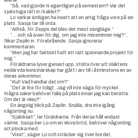
”Så, vad gjorde ni egentligen på semestern? Var det
sjukstuga rätt in i kaklet?”
Lo verkar äntligen ha insett att en artig fråga vore på sin
plats. Sasja tar till orda.
”Alltså, för Zepps del blev det mest sängläge.”
”… och så även för dig, om jag inte missminner mig?”,
flikar Zeplin in. Förebrående. Sasja ignorerar
kommentaren.
”Men jag har faktiskt haft ett rätt spännande projekt för
mig.”
Föräldrarna lyser genast upp, stolta över att släktens
nedärvda konstnärskap har gått i arv till i åtminstone en av
deras avkommor.
”Kul! Vad handlar det om?”
”Det är lite för tidigt. Jag vill inte säga för mycket.
Några saker behöver falla på plats innan jag kan berätta.
Om det är okej?”
En ängslig blick på Zeplin. Snälla, dra inte igång
någonting nu.
”Självklart”, ler föräldrarna. Från deras håll endast
värme. Sasja ber Lo om en skiva bröd, behöver någonting
att plocka med.
”Visst”, säger Lo och sträcker sig över bordet.