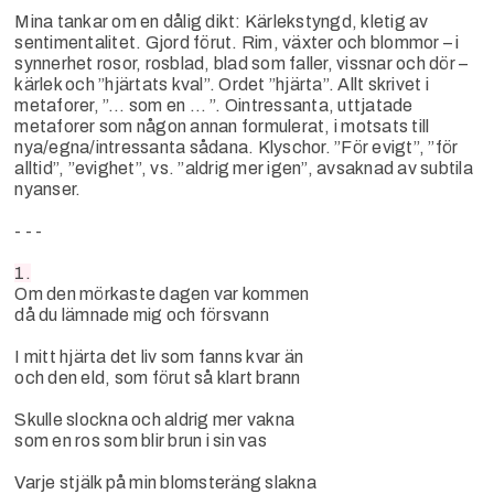
Mina tankar om en dålig dikt: Kärlekstyngd, kletig av
sentimentalitet. Gjord förut. Rim, växter och blommor – i
synnerhet rosor, rosblad, blad som faller, vissnar och dör –
kärlek och ”hjärtats kval”. Ordet ”hjärta”. Allt skrivet i
metaforer, ”… som en … ”. Ointressanta, uttjatade
metaforer som någon annan formulerat, i motsats till
nya/egna/intressanta sådana. Klyschor. ”För evigt”, ”för
alltid”, ”evighet”, vs. ”aldrig mer igen”, avsaknad av subtila
nyanser.
- - -
1.
Om den mörkaste dagen var kommen
då du lämnade mig och försvann
I mitt hjärta det liv som fanns kvar än
och den eld, som förut så klart brann
Skulle slockna och aldrig mer vakna
som en ros som blir brun i sin vas
Varje stjälk på min blomsteräng slakna