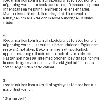
Redan när hon kom fram till skogsbrynet förstod hon att
någonting var fel. En besk ton i luften, förlamande tystnad.
Ingenstans en fyrfoting, en insekt eller ens en fågel.
Myrstacken intill stortallarna låg död. Hon svepte
halstygen om ansiktet och inledde vandringen in bland
träden.
2.
Redan när hon kom fram till skogsbrynet förstod hon att
någonting var fel. Ett muller i fjärran, skriande fåglar som
reste sig mot skyn. Bakom hennes slutna ögonlock
uppenbarade sig rullande stenar och ett växande hål.
Fastän hon inte såg, inte med ögonen, bevittnade hon hur
hennes tidigare visioner blev till verklighet inför hennes
fötter. Avgrunden hade vaknat.
3.
Redan när hon kom fram till skogsbrynet förstod hon att
någonting var fel.
”Stanna där!”